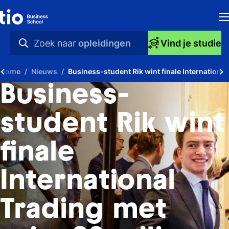
H
Zoek naar
opleidingen
Vind je studie
Op
praktische info
Home
Nieuws
Business-student Rik wint finale International
S
videos
Business-
bi
nieuws
student Rik wint
Ti
opleidingen
finale
Ti
To
International
A
Trading met
O