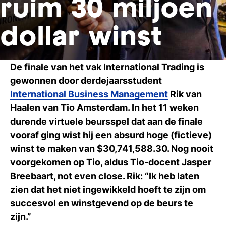
ruim 30 miljoen
Ti
dollar winst
Ve
De finale van het vak International Trading is
Con
Vac
De
Bed
Inl
gewonnen door derdejaarsstudent
International Business Management
Rik van
Haalen van Tio Amsterdam. In het 11 weken
durende virtuele beursspel dat aan de finale
vooraf ging wist hij een absurd hoge (fictieve)
winst te maken van $30,741,588.30. Nog nooit
voorgekomen op Tio, aldus Tio-docent Jasper
Breebaart,
not even close
. Rik: “Ik heb laten
zien dat het niet ingewikkeld hoeft te zijn om
succesvol en winstgevend op de beurs te
En
zijn.”