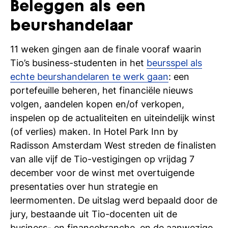
Beleggen als een
si
beurshandelaar
11 weken gingen aan de finale vooraf waarin
Tio’s business-studenten in het
beursspel als
echte beurshandelaren te werk gaan
: een
portefeuille beheren, het financiële nieuws
volgen, aandelen kopen en/of verkopen,
inspelen op de actualiteiten en uiteindelijk winst
(of verlies) maken. In Hotel Park Inn by
Radisson Amsterdam West streden de finalisten
van alle vijf de Tio-vestigingen op vrijdag 7
december voor de winst met overtuigende
presentaties over hun strategie en
leermomenten. De uitslag werd bepaald door de
jury, bestaande uit Tio-docenten uit de
business- en financebranche, en de aanwezige