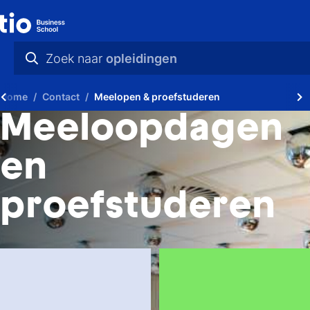
Zoek naar
opleidingen
praktische info
Home
Contact
Meelopen & proefstuderen
videos
Meeloopdagen
nieuws
en
opleidingen
proefstuderen