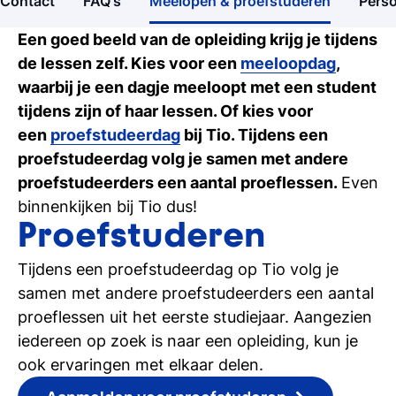
Contact
FAQ's
Meelopen & proefstuderen
Perso
Open dagen
Ontdek Tio's opleidingen op de open dag
Een goed beeld van de opleiding krijg je tijdens
de lessen zelf. Kies voor een
meeloopdag
,
Meelopen/Proefstuderen
waarbij je een dagje meeloopt met een student
Ontdek hoe het is om student bij Tio te
tijdens zijn of haar lessen. Of kies voor
zijn
een
proefstudeerdag
bij Tio. Tijdens een
proefstudeerdag volg je samen met andere
Persoonlijk gesprek
proefstudeerders een aantal proeflessen.
Even
Stel al jouw vragen in een 1-op-1-gesprek
binnenkijken bij Tio dus!
Proefstuderen
Inschrijven studie
Tijdens een proefstudeerdag op Tio volg je
Weet je het al? Schrijf je dan in bij Tio
samen met andere proefstudeerders een aantal
proeflessen uit het eerste studiejaar. Aangezien
iedereen op zoek is naar een opleiding, kun je
ook ervaringen met elkaar delen.