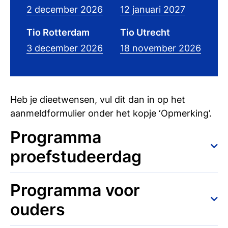
2 december 2026
12 januari 2027
Tio Rotterdam
Tio Utrecht
3 december 2026
18 november 2026
Heb je dieetwensen, vul dit dan in op het
aanmeldformulier onder het kopje ‘Opmerking’.
Programma
proefstudeerdag
Hieronder vind je globaal het programma van
Programma voor
de proefstudeerdag:
ouders
10:15u
Inloop