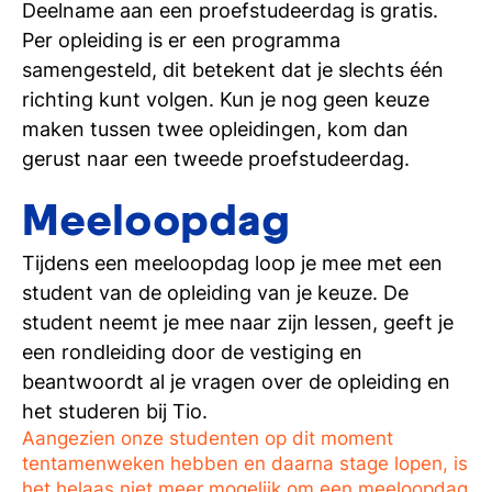
10:30u
Ontvangst en centrale aftrap
Voor ouders is er een speciaal programma op
Deelname aan een proefstudeerdag is gratis.
de proefstudeerdag. Want het is natuurlijk heel
Per opleiding is er een programma
Rondleiding
leuk voor uw kind om te proeven aan het
samengesteld, dit betekent dat je slechts één
10:55u
Les 1
studeren bij Tio en als ouder wilt u ook graag
richting kunt volgen. Kun je nog geen keuze
weten waar uw kind terecht komt. Het
maken tussen twee opleidingen, kom dan
11:45u
Les 2
programma voor ouders loopt parallel aan de
gerust naar een tweede proefstudeerdag.
12:35u
Lunch (gratis)
proefstudeerdag van uw kind, we houden
Meeloopdag
- Meet & greet met studenten
dezelfde tijden van de lessen/pauzes aan.
13:05u
Les 3
Tijdens een meeloopdag loop je mee met een
Het programma voor ouders bestaat uit een
student van de opleiding van je keuze. De
informatief deel met aanvullende informatie
13:55u
Afsluitend drankje
student neemt je mee naar zijn lessen, geeft je
over persoonlijke ontwikkeling & Tio en het
Dit programma kan per vestiging afwijken. Na
een rondleiding door de vestiging en
volgen van proeflessen. Mocht u als ouder mee
aanmelding krijg je enkele dagen voor de
beantwoordt al je vragen over de opleiding en
willen komen, dan kunt u dit aangeven in de
proefstudeerdag een programma toegestuurd
het studeren bij Tio.
initiële aanmelding van uw kind
door het vakje
afgestemd op jouw voorkeuren.
Aangezien onze studenten op dit moment
bij 'Mijn ouder(s)/verzorger(s) komen mee naar
tentamenweken hebben en daarna stage lopen, is
de proefstudeerdag' aan te vinken.
het helaas niet meer mogelijk om een meeloopdag