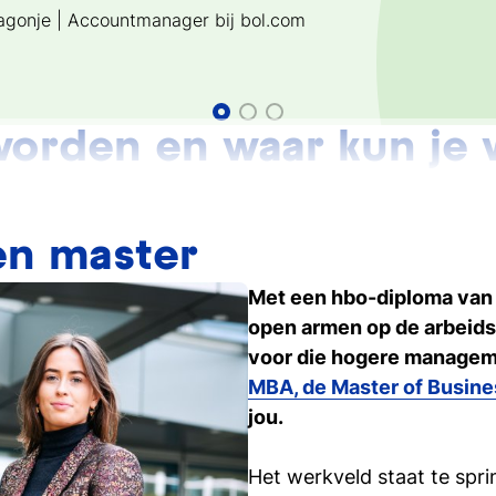
ragonje | Accountmanager bij bol.com
uijt | Online marketing manager bij trip.me
e Westra | Oud-student en recruitment marketeer
worden en waar kun je
 opleiding Communicatie hebt afgerond? Geen organi
 jouw eigen onderneming niet, mocht je (tijdens of) n
naar Tio-professionals in verschillende rollen en funct
en master
epen als:
En waar kun je dan aan h
Met een hbo-diploma van T
Reclame- en communic
open armen op de arbeids
Mkb
voor die hogere managem
Multinationals
MBA, de Master of Busine
PR-bureaus
jou.
Journalistieke organisa
Overheid
Het werkveld staat te sp
Banken