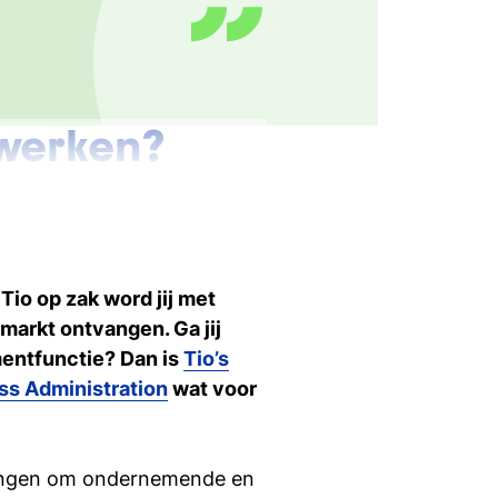
 werken?
satie kan zonder heldere en
a je studie voor jezelf
ies.
et werk? Bij:
io op zak word jij met
atiebureaus
markt ontvangen. Ga jij
entfunctie? Dan is
Tio’s
ss Administration
wat voor
ties
ringen om ondernemende en