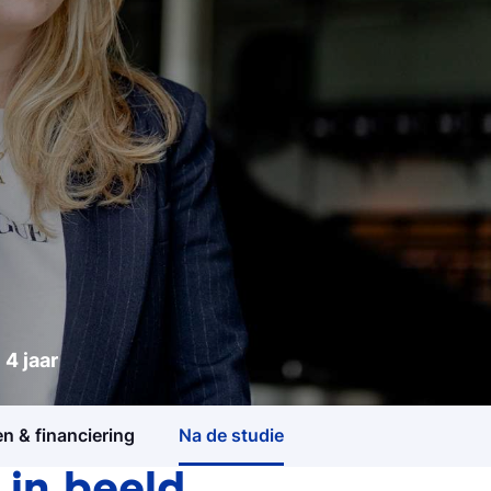
Studiegids
4 jaar
Ontvang meer informatie ov
4 jaar
3 jaar
opleidingen
n & financiering
Na de studie
Meelopen/Proefstuderen