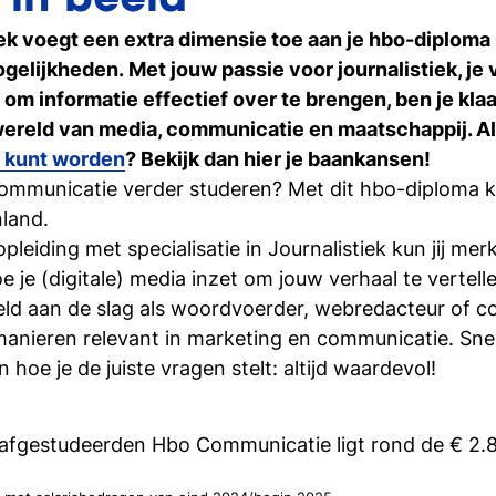
 in beeld
Ontdek hoe het is om student
zijn
tiek voegt een extra dimensie toe aan je hbo-diplo
ogelijkheden. Met jouw passie voor journalistiek, j
 om informatie effectief over te brengen, ben je kla
Inschrijven studie
Weet je het al? Schrijf je dan 
wereld van media, communicatie en maatschappij. Als
l kunt worden
? Bekijk dan hier je baankansen!
Communicatie verder studeren? Met dit hbo-diploma k
nland.
eiding met specialisatie in Journalistiek kun jij me
 je (digitale) media inzet om jouw verhaal te vertel
eld aan de slag als woordvoerder, webredacteur of 
l manieren relevant in marketing en communicatie. Sne
hoe je de juiste vragen stelt: altijd waardevol!
t afgestudeerden Hbo Communicatie ligt rond de € 2.