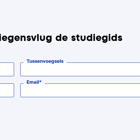
iegensvlug de studiegids
Tussenvoegsels
Email