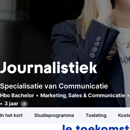
Journalistiek
Specialisatie van Communicatie
Hbo Bachelor
Marketing, Sales & Communicatie
Studiekeuzetest
Hbo Bachelor
3 jaar
Marketing, Sales & Communicatie
Hulp nodig bij het kiezen van je studie?
In het kort
Studieprogramma
Toelating
Koste
Open dagen