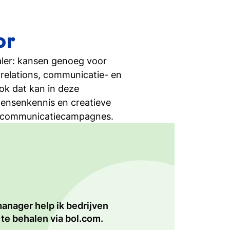
or
aler: kansen genoeg voor
c relations, communicatie- en
ok dat kan in deze
mensenkennis en creatieve
 en communicatiecampagnes.
anager help ik bedrijven
timaliseren van de
 bekend, zichtbaar en
te behalen via bol.com.
t maakt het uitdagend.
 voor onze business units.