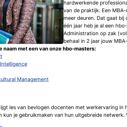
hardwerkende professional
seur
Verzekeringsmaatscha
van de praktijk. Een MBA-
NGO’s
meer deuren. Dat gaat bij 
Onderwijsinstellingen
één jaar heb je al een hbo
ateeg
Mediabedrijven
Administration op zak (volt
Online agencies
behaal in 2 jaar jouw MBA
Evenementenbureaus
 je naam met een van onze hbo-masters:
TV-productiemaatscha
t
Intelligence
rcultural Management
rijgt les van bevlogen docenten met werkervaring in h
én kun je gebruikmaken van hun uitgebreide netwerk.