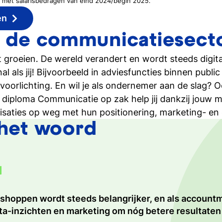
met salarisbedragen van eind 2024/begin 2025.
en
n de communicatiesect
t groeien. De wereld verandert en wordt steeds digit
 als jij! Bijvoorbeeld in adviesfuncties binnen publi
voorlichting. En wil je als ondernemer aan de slag? O
t diploma Communicatie op zak help jij dankzij jouw 
anisaties op weg met hun positionering, marketing-
 het woord
 shoppen wordt steeds belangrijker, en als accountm
line marketing manager houd ik me bezig met het op
n rol als recruitment marketeer maak ik Caesar Groep
ta-inzichten en marketing om nóg betere resultaten 
nes. De online marketingwereld verandert snel. Da
kkelijk als werkgever, om zo nieuwe IT'ers te werven