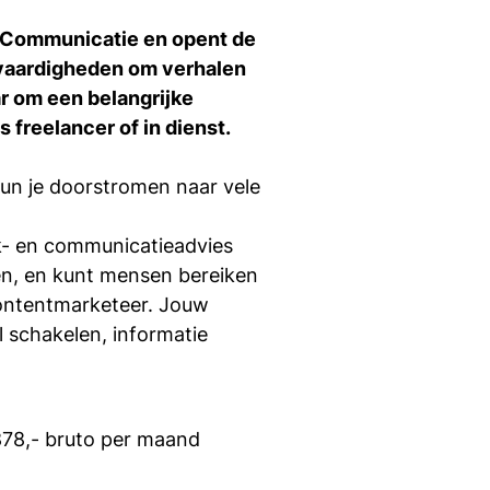
 bij Tio te
si
ma Communicatie en opent de
e vaardigheden om verhalen
ar om een belangrijke
in bij Tio
 freelancer of in dienst.
un je doorstromen naar vele
rk- en communicatieadvies
len, en kunt mensen bereiken
contentmarketeer. Jouw
l schakelen, informatie
878,- bruto per maand