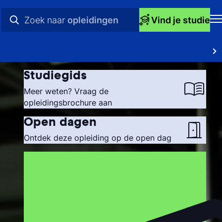
Zoek naar
opleidingen
Vind je studie
H
praktische info
Op
videos
Studiegids
St
nieuws
Meer weten? Vraag de
opleidingsbrochure aan
bij
opleidingen
Open dagen
Ti
Ontdek deze opleiding op de open dag
Ti
To
Ac
Ov