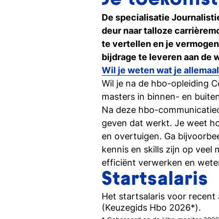
Je toekomst
Ontdek Tio's opleidingen op de open dag
De specialisatie Journalis
deur naar talloze carrièrem
te vertellen en je vermogen
Persoonlijk gesprek
Stel al jouw vragen in een 1-op-1-gesprek
bijdrage te leveren aan de 
Wil je weten wat je allemaa
Wil je na de hbo-opleiding 
masters in binnen- en buite
Na deze hbo-communicatieopl
geven dat werkt. Je weet hoe
en overtuigen. Ga bijvoorbe
kennis en skills zijn op vee
efficiënt verwerken en weten 
Startsalaris
Het startsalaris voor recen
(Keuzegids Hbo 2026*).