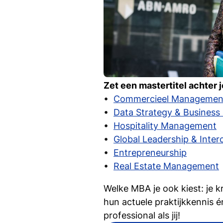
PR- of communicatieadvi
(Social) media manager
Persvoorlichter
Contentmarketeer of -str
Community manager
Woordvoerder
Zet een mastertitel achter
Freelancer/ondernemer
Commercieel Managemen
Data Strategy & Business 
Hospitality Management
Global Leadership & Inte
Entrepreneurship
Real Estate Management
Welke MBA je ook kiest: je k
hun actuele praktijkkennis 
professional als jij!