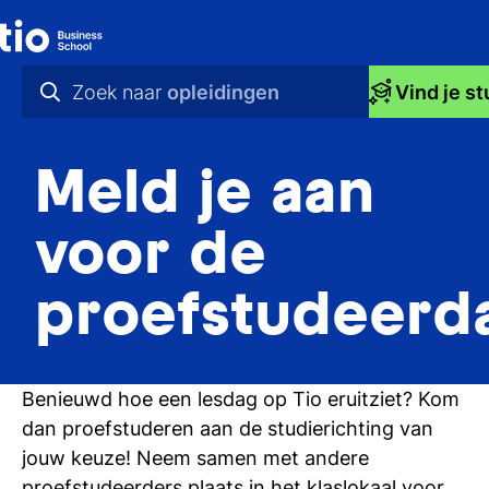
Zoek naar
opleidingen
Vind je st
praktische info
Meld je aan
videos
nieuws
voor de
opleidingen
proefstudeerd
Benieuwd hoe een lesdag op Tio eruitziet? Kom
dan proefstuderen aan de studierichting van
jouw keuze! Neem samen met andere
proefstudeerders plaats in het klaslokaal voor