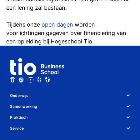
si
een lening zal bestaan.
Tijdens onze
open dagen
worden
voorlichtingen gegeven over financiering van
een opleiding bij Hogeschool Tio.
Onderwijs
Studiekeuze en opleidingen
Samenwerking
Over Tio
Studiekeuzetest
Praktisch
Whatsapp
Bedrijven
Service
Studiegids
Algemene voorwaarden
Contact
Decanen