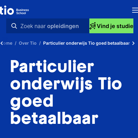
H
Zoek naar
opleidingen
Vind je studie
Op
praktische info
Home
Over Tio
Particulier onderwijs Tio goed betaalbaar
S
videos
Particulier
bi
nieuws
Ti
opleidingen
onderwijs Tio
Ti
goed
To
betaalbaar
A
O