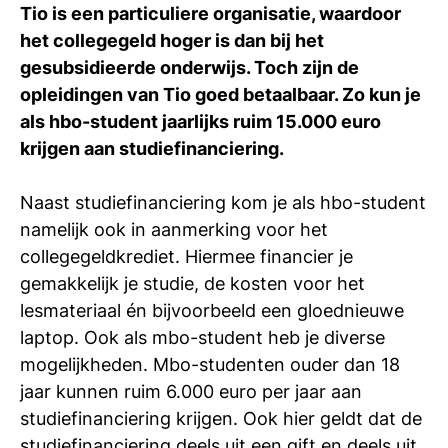
Tio is een particuliere organisatie, waardoor
Ti
het collegegeld hoger is dan bij het
Ve
gesubsidieerde onderwijs. Toch zijn de
opleidingen van Tio goed betaalbaar. Zo kun je
als hbo-student jaarlijks ruim 15.000 euro
Con
Vac
De
Bed
Inl
krijgen aan studiefinanciering.
Naast studiefinanciering kom je als hbo-student
namelijk ook in aanmerking voor het
collegegeldkrediet. Hiermee financier je
gemakkelijk je studie, de kosten voor het
lesmateriaal én bijvoorbeeld een gloednieuwe
laptop. Ook als mbo-student heb je diverse
mogelijkheden. Mbo-studenten ouder dan 18
jaar kunnen ruim 6.000 euro per jaar aan
studiefinanciering krijgen. Ook hier geldt dat de
En
studiefinanciering deels uit een gift en deels uit