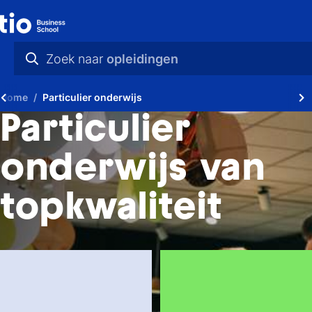
Zoek naar
opleidingen
praktische info
Home
Particulier onderwijs
videos
Particulier
nieuws
onderwijs van
opleidingen
topkwaliteit