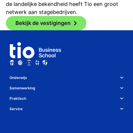
de landelijke bekendheid heeft Tio een groot
netwerk aan stagebedrijven.
Bekijk de vestigingen
Onderwijs
Studiekeuze en opleidingen
Samenwerking
Over Tio
Studiekeuzetest
Praktisch
Whatsapp
Bedrijven
Service
Studiegids
Algemene voorwaarden
Contact
Decanen
Open dag
Regelingen
Nieuwsbrief
Meelopen & proefstuderen