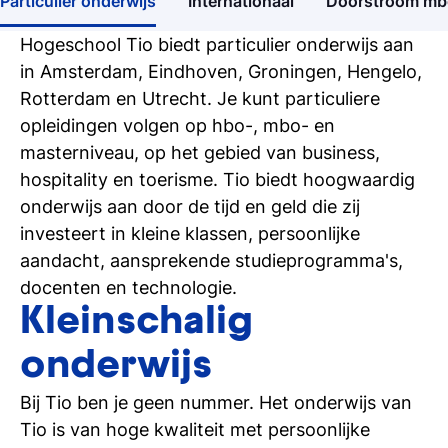
Particulier onderwijs
Internationaal
Doorstroom mb
Open dagen
Ontdek Tio's opleidingen op de open dag
Hogeschool Tio biedt particulier onderwijs aan
in Amsterdam, Eindhoven, Groningen, Hengelo,
Meelopen/Proefstuderen
Rotterdam en Utrecht. Je kunt particuliere
Ontdek hoe het is om student bij Tio te
opleidingen volgen op hbo-, mbo- en
zijn
masterniveau, op het gebied van business,
hospitality en toerisme. Tio biedt hoogwaardig
Persoonlijk gesprek
onderwijs aan door de tijd en geld die zij
Stel al jouw vragen in een 1-op-1-gesprek
investeert in kleine klassen, persoonlijke
aandacht, aansprekende studieprogramma's,
Inschrijven studie
docenten en technologie.
Weet je het al? Schrijf je dan in bij Tio
Kleinschalig
onderwijs
Bij Tio ben je geen nummer. Het onderwijs van
Tio is van hoge kwaliteit met persoonlijke