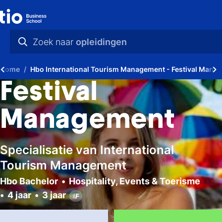
Zoek naar
opleidingen
praktische info
Home
Hbo International Tourism Management - Festival Mana
videos
Festival
nieuws
Management
opleidingen
Specialisatie van International
Tourism Management
Hbo Bachelor
Hospitality, Events & Toerisme
4 jaar
3 jaar