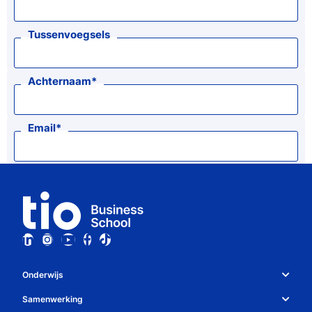
Tussenvoegsels
Achternaam
Email
Onderwijs
Studiekeuze en opleidingen
Samenwerking