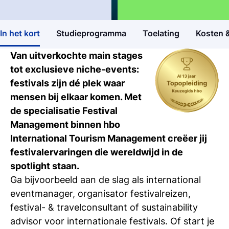
opleidingen
Hbo Bachelor
Hospitality, Events & Toerisme
4
In het kort
Studieprogramma
Toelating
Kosten &
Open dagen
Ontdek Tio's opleidingen op de open dag
Van uitverkochte main stages
tot exclusieve niche-events:
Meelopen/Proefstuderen
festivals zijn dé plek waar
Ontdek hoe het is om student bij Tio te
mensen bij elkaar komen. Met
zijn
de specialisatie Festival
Management binnen hbo
Persoonlijk gesprek
International Tourism Management creëer jij
Stel al jouw vragen in een 1-op-1-gesprek
festivalervaringen die wereldwijd in de
spotlight staan.
Inschrijven studie
Ga bijvoorbeeld aan de slag als international
Weet je het al? Schrijf je dan in bij Tio
eventmanager, organisator festivalreizen,
festival- & travelconsultant of sustainability
advisor voor internationale festivals. Of start je