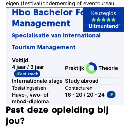
eigen (festival)onderneming of eventbureau.
Hbo Bachelor Festival
Keuzegids
Management
"Uitmuntend"
Specialisatie van International
Tourism Management
Voltijd
4 jaar / 3 jaar
Praktijk
Theorie
Internationale stage
Study abroad
Toelatingseisen
Contacturen
Havo-, vwo- of
16 - 20
/ 20 - 24
mbo4-diploma
Past deze opleiding bij
jou?