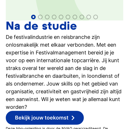
en -producer
Internationaal Toeristisch
Management
Na de studie
De festivalindustrie en reisbranche zijn
onlosmakelijk met elkaar verbonden. Met een
expertise in Festivalmanagement bereid je je
voor op een internationale topcarrière. Jij kunt
straks overal ter wereld aan de slag in de
festivalbranche en daarbuiten, in loondienst of
als ondernemer. Jouw skills op het gebied van
organisatie, creativiteit en gastvrijheid zijn altijd
een aanwinst. Wil je weten wat je allemaal kunt
worden?
Bekijk jouw toekomst
Deze hbo-opleiding is door de NVAO geaccrediteerd. De