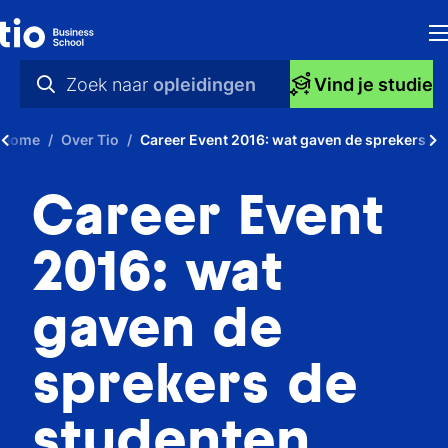
H
Zoek naar
opleidingen
Vind je studie
Op
praktische info
Home
Over Tio
Career Event 2016: wat gaven de sprekers d
S
videos
Career Event
bi
nieuws
Ti
opleidingen
2016: wat
Ti
gaven de
To
sprekers de
A
O
studenten