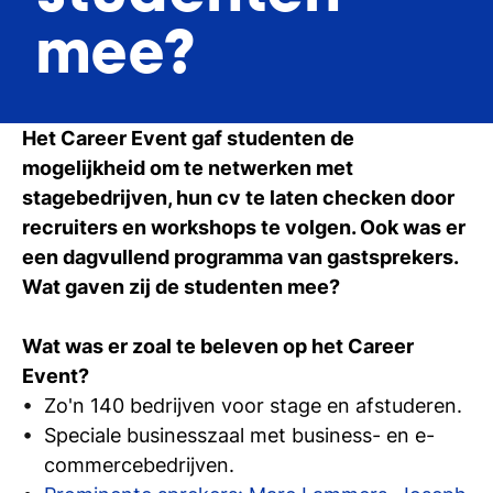
Ti
mee?
Ve
Het Career Event gaf studenten de
Con
Vac
De
Bed
Inl
mogelijkheid om te netwerken met
stagebedrijven, hun cv te laten checken door
recruiters en workshops te volgen. Ook was er
een dagvullend programma van gastsprekers.
Wat gaven zij de studenten mee?
Wat was er zoal te beleven op het Career
Event?
Zo'n 140 bedrijven voor stage en afstuderen.
Speciale businesszaal met business- en e-
commercebedrijven.
En