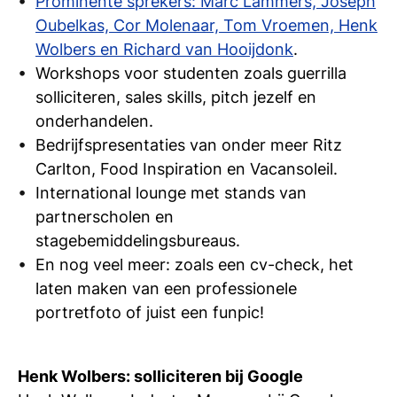
Prominente sprekers: Marc Lammers, Joseph
si
Oubelkas, Cor Molenaar, Tom Vroemen, Henk
Wolbers en Richard van Hooijdonk
.
Workshops voor studenten zoals guerrilla
solliciteren, sales skills, pitch jezelf en
onderhandelen.
Bedrijfspresentaties van onder meer Ritz
Carlton, Food Inspiration en Vacansoleil.
International lounge met stands van
partnerscholen en
stagebemiddelingsbureaus.
En nog veel meer: zoals een cv-check, het
laten maken van een professionele
portretfoto of juist een funpic!
Henk Wolbers: solliciteren bij Google