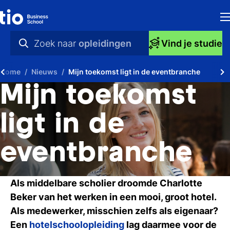
H
Zoek naar
opleidingen
Vind je studie
Op
praktische info
Home
Nieuws
Mijn toekomst ligt in de eventbranche
S
videos
Mijn toekomst
bi
nieuws
ligt in de
Ti
opleidingen
eventbranche
Ti
To
Als middelbare scholier droomde Charlotte
A
Beker van het werken in een mooi, groot hotel.
Als medewerker, misschien zelfs als eigenaar?
O
Een
hotelschoolopleiding
lag daarmee voor de