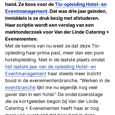
Ti
hand. Ze koos voor de
Tio-opleiding Hotel- en
Eventmanagement
. Dat was drie jaar geleden,
Ve
inmiddels is ze druk bezig met afstuderen.
Haar scriptie wordt een verslag van een
marktonderzoek voor Van der Linde Catering +
Con
Vac
De
Bed
Inl
Evenementen.
Met de kennis van nu weet ze dat deze Tio-
opleiding haar prima past, meer dan een pure
hotelopleiding. Niet in de laatste plaats omdat
het laatste jaar van de opleiding Hotel- en
Eventmanagement
haar steeds meer inzicht
bood in de evenementenbranche. “Werken in de
eventbranche
lijkt me nu eigenlijk nog veel
gaver dan in een hotel.” De onderzoeksstage
die ze kortgeleden begon bij Van der Linde
Catering + Evenementen heeft haar er nog
En