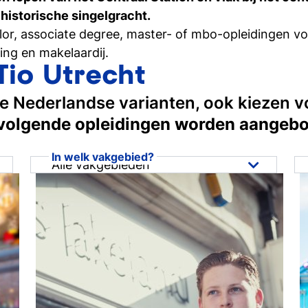
zijn
 historische singelgracht.
lor, associate degree, master- of mbo-opleidingen v
Inschrijven studie
ting en makelaardij.
Weet je het al? Schrijf je dan 
Tio Utrecht
 de Nederlandse varianten, ook kiezen v
volgende opleidingen worden aangeb
In welk vakgebied?
Alle vakgebieden
Alle vakgebieden
Business & Ondernemen
Hospitality, Events & Toerisme
Marketing, Sales &
Communicatie