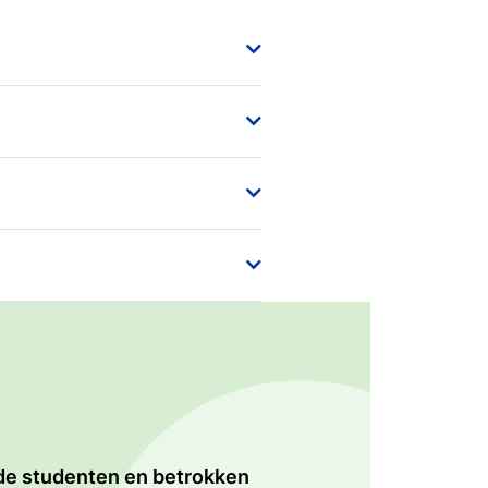
Exchange students:
exchange the Tio way
ekken
n. De parkeergarage is op
oals praktijklokalen en een
armee
zen,
assisteren bij het vinden van
International Business
voetbaltafel en bootcamps.
Management: student
 op.
ites
company Paraclick
n ook:
psomming van een aantal
viteiten, zoals borrels en
et zoeken naar een kamer.
rde studenten en betrokken
roeven op een van onze
uit de introductie in de