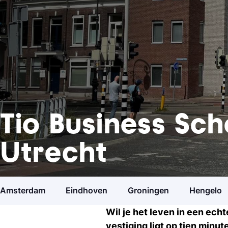
Tio Business Sch
Utrecht
Studiekeuzetest
Hulp nodig bij het kiezen van je studie?
Amsterdam
Eindhoven
Groningen
Hengelo
Wil je het leven in een ech
Open dagen
vestiging ligt op tien minut
Ontdek Tio's opleidingen op de open dag