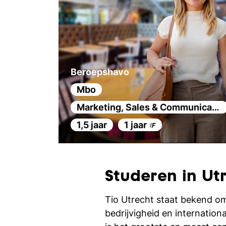
Master
Beroepshavo
Mbo
Marketing, Sales & Communicatie
1,5 jaar
1 jaar
Studeren in Ut
Tio Utrecht staat bekend om
bedrijvigheid en internationa