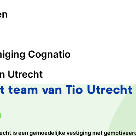
en
t
ten op de vestiging in Utrecht:
iging Cognatio
Digiboarden/beamers
(Individuele) studiepl
keergarage
Paardenveld
. Hier zijn
kosten
aan verbonde
n Utrecht
Verschillende lokalen z
ging Cognatio
is dé studentenvereniging van Tio, wa
uur per dag geopend.
videolokaal.
ijd haalt. Hier beleef je onvergetelijke ervaringen: rei
 Begin in ieder geval op tijd met zoeken. Tio kan ook 
 team van Tio Utrecht
Stilteruimtes
iezen om bestuurservaring op te doen.
meer over
. Hieronder vind je nog meer tips.
Ter ontspanning: een 
dschappen voor het leven en bouw je een goed netwerk
werk
Handige webs
s een vereniging zonder ontgroening. Het motto is da
!
ken op social media om
Hieronder vind je een o
rt Cognatio vijftig verschillende evenementen en acti
 zoek bent naar een
handige websites voor h
recht is een gemoedelijke vestiging met gemotivee
o Utrecht heerst een warme sfeer. Kom eens sfeer p
arvan, de zogenaamde ‘Big Six’ van Cognatio, bestaan 
 vrienden en kennissen.
canvasutrecht.com