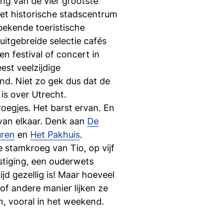
ng van de vier grootste
et historische stadscentrum
lbekende toeristische
uitgebreide selectie cafés
n festival of concert in
est veelzijdige
nd. Niet zo gek dus dat de
 is over Utrecht.
roegjes. Het barst ervan. En
van elkaar. Denk aan
De
uren
en
Het Pakhuis
.
e stamkroeg van Tio, op vijf
stiging, een ouderwets
ijd gezellig is! Maar hoeveel
 of andere manier lijken ze
ten, vooral in het weekend.