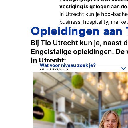
vestiging is gelegen aan de
In Utrecht kun je hbo-bache
Persoonlijk gesprek
business, hospitality, marke
Stel al jouw vragen in een 1-op-1-gesprek
Opleidingen aan 
Bij Tio Utrecht kun je, naast
Engelstalige opleidingen.
De 
in Utrecht:
Wat voor niveau zoek je?
Alle niveaus
Alle niveaus
Mbo
Hbo Associate degree
Hbo Bachelor