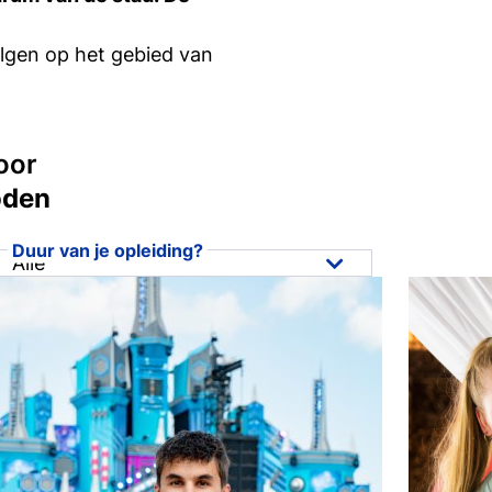
si
olgen op het gebied van
in bij Tio
oor
oden
Duur van je opleiding?
Alle
Alle
1 jaar
1,5 jaar
2 jaar