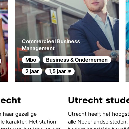
Makelaardij, Ruimte & Vastgoed
Commercieel Business
Management
Mbo
Business & Ondernemen
2 jaar
1,5 jaar
recht
Utrecht stud
 haar gezellige
Utrecht heeft het hoogs
le karakter. Het station
alle Nederlandse steden